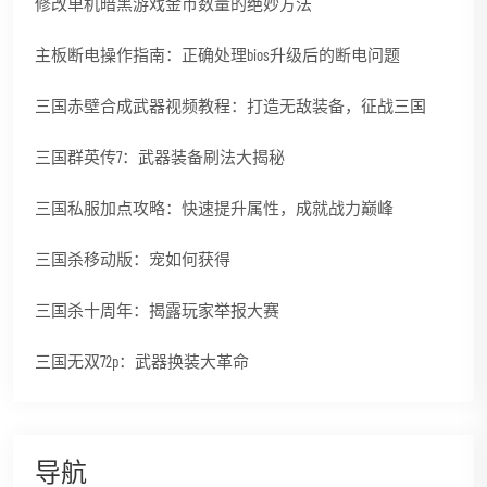
修改单机暗黑游戏金币数量的绝妙方法
主板断电操作指南：正确处理bios升级后的断电问题
三国赤壁合成武器视频教程：打造无敌装备，征战三国
三国群英传7：武器装备刷法大揭秘
三国私服加点攻略：快速提升属性，成就战力巅峰
三国杀移动版：宠如何获得
三国杀十周年：揭露玩家举报大赛
三国无双72p：武器换装大革命
导航