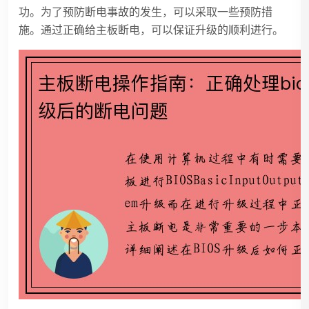
功。为了预防断电事故的发生，可以采取一些预防措
施。通过正确给主板断电，可以保证升级的顺利进行。