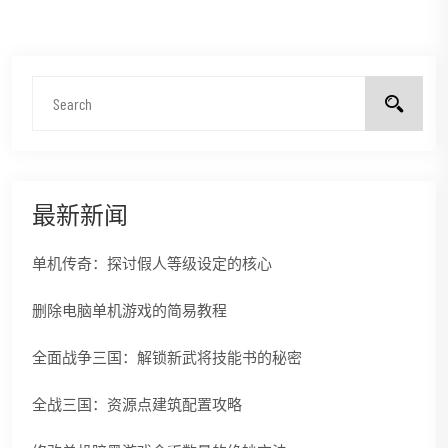
最新新闻
单机传奇：探讨假人等级设定的核心
删除电脑单机游戏的简易教程
全面战争三国：解锁新武将技能书的秘密
全战三国：资源点建筑配置攻略