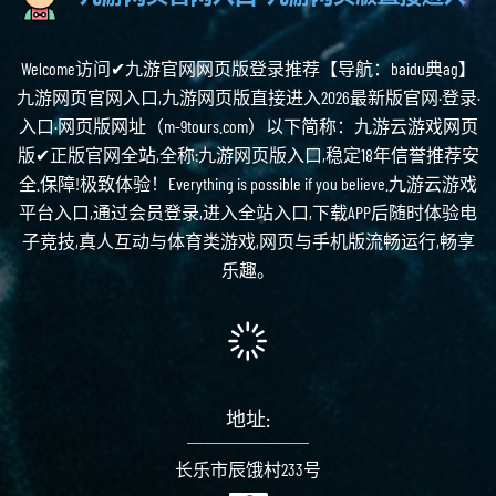
Welcome访问✔九游官网网页版登录推荐【导航：baidu典ag】
九游网页官网入口,九游网页版直接进入2026最新版官网·登录·
入口·网页版网址（m-9tours.com）以下简称：九游云游戏网页
版✔正版官网全站,全称:九游网页版入口,稳定18年信誉推荐安
全.保障!极致体验！Everything is possible if you believe.九游云游戏
平台入口,通过会员登录,进入全站入口,下载APP后随时体验电
子竞技,真人互动与体育类游戏,网页与手机版流畅运行,畅享
乐趣。
地址:
长乐市辰饿村233号